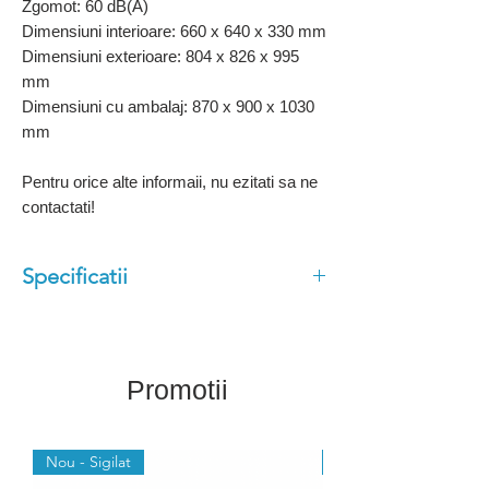
Zgomot: 60 dB(A)
Dimensiuni interioare: 660 x 640 x 330 mm
Dimensiuni exterioare: 804 x 826 x 995
mm
Dimensiuni cu ambalaj: 870 x 900 x 1030
mm
Pentru orice alte informaii, nu ezitati sa ne
contactati!
Specificatii
Controller cu ecran tactil
Termostat programabil
Export de date conform HACCP
Promotii
Incarcare sau descarcare date prin
USB
Nou - Sigilat
Nou - Sigilat
Ghizi pentru tavi GN1/1 si