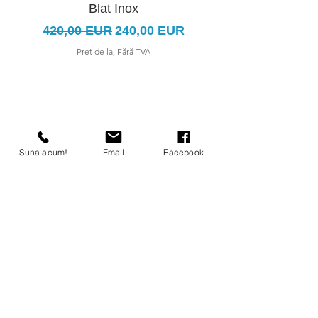
Blat Inox
Preț normal
Preț redus
420,00 EUR
240,00 EUR
Pret de la, Fără TVA
Suna acum!
Email
Facebook
CONTACT
Nr. Mobil:
+4(0771) 512 696
office@peterscooling.ro
Str. Depozitelor Nr. 25.
Târgu-Mureș, Mureș,Romania
DESPRE NOI
Peters Cooling furnizeaza echipamente
frigorifice comerciale de inalta calitate –