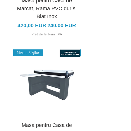
Masa pentru Casa de
Masa pentru Cas
Marcat, Rama PVC dur si
Marcat Forma U, Ra
Blat Inox
Preț normal
Preț redus
420,00 EUR
240,00 EUR
Pret de la, Fără TVA
Nou - Sigilat
Nou - Sigilat
Masa pentru Casa de
Masa pentru Cas