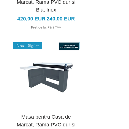
Marcat, Rama PVC dur si
Marcat Forma U, Ra
Blat Inox
Preț normal
Preț redus
420,00 EUR
240,00 EUR
Pret de la, Fără TVA
Nou - Sigilat
Nou - Sigilat
Masa pentru Casa de
Masa pentru Cas
Marcat, Rama PVC dur si
Marcat Forma U, Ra