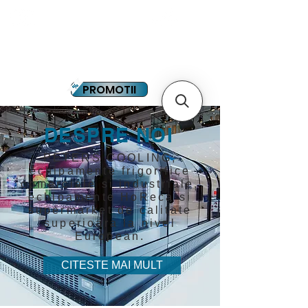
YOUTUBE
PLATA IN RATE
PROMOTII
DESPRE NOI
PETERS COOLING,
echipamente frigorifice
comerciale si industriale,
echipamente HoReca si
supermarket de calitate
superioara la nivel
European.
CITESTE MAI MULT