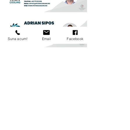
Suna acum!
Email
Facebook
CONTACT
Nr. Mobil:
+4(0771) 512 696
office@peterscooling.ro
Str. Depozitelor Nr. 25.
Târgu-Mureș, Mureș,Romania