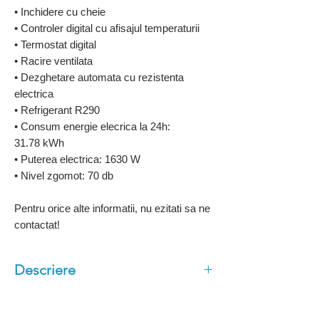
• Inchidere cu cheie
• Controler digital cu afisajul temperaturii
• Termostat digital
• Racire ventilata
• Dezghetare automata cu rezistenta
electrica
• Refrigerant R290
• Consum energie elecrica la 24h:
31.78 kWh
• Puterea electrica: 1630 W
• Nivel zgomot: 70 db
Pentru orice alte informatii, nu ezitati sa ne
contactat!
Descriere
Agregat de racire Inclus
Refrigerant ECO R290