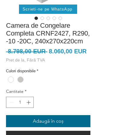
Scrieti-ne pe WhatsApp
Camera de Congelare
Completa CRNF2427, R290,
-10 -20C, 240x270x220cm
Preț
Preț
 8.798,00 EUR 
8.060,00 EUR
normal
redus
Pret de la, Fără TVA
Culori disponibile
*
Cantitate
*
Adaugă în coș