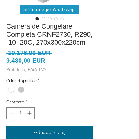
Scrieti-ne pe WhatsApp
Camera de Congelare
Completa CRNF2730, R290,
-10 -20C, 270x300x220cm
Preț
 10.176,00 EUR 
Preț
normal
9.480,00 EUR
redus
Pret de la, Fără TVA
Culori disponibile
*
Cantitate
*
Adaugă în coș