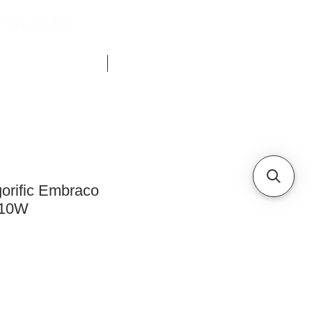
771) 512 696
YOUTUBE
CHETE FRIGORIFICE
ALTELE
orific Embraco
910W