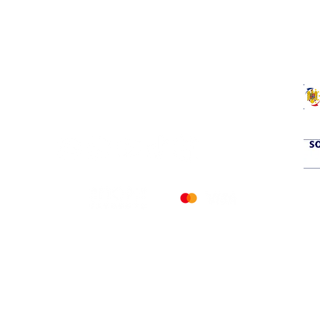
a
si service prompt.
© 2026 PETERS COOLING