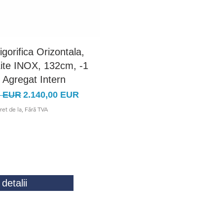
rigorifica Orizontala,
Vitrina Frigorifica Orizon
ite INOX, 132cm, -1
Modena Lite INOX, 194c
 Agregat Intern
+4C, Agregat Intern
rmal
Preț redus
Preț normal
Preț redu
0 EUR
2.140,00 EUR
3.100,00 EUR
2.499,00 
ret de la, Fără TVA
Pret de la, Fără TVA
detalii