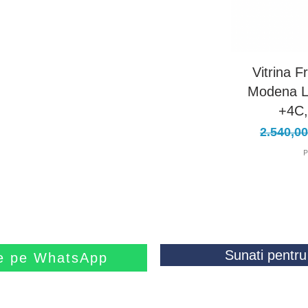
Vitrina F
Modena L
+4C,
Preț no
2.540,0
P
Sunati pentru 
ne pe WhatsApp