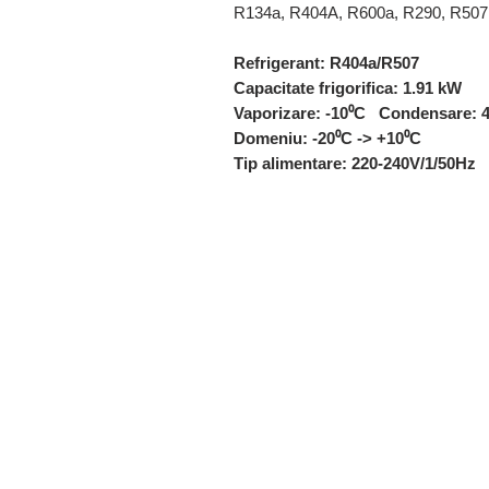
R134a, R404A, R600a, R290, R507
Refrigerant: R404a/R507
Capacitate frigorifica: 1.91 kW
Vaporizare: -10⁰C Condensare: 
Domeniu: -20⁰C -> +10⁰C
Tip alimentare: 220-240V/1/50Hz