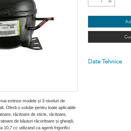
Ad
Cu
Date Tehnice
Refrigerant: R404
Capacitate frigor
Vaporizare: -10⁰
Domeniu: -20⁰C -
i extinse modele și 3 niveluri de
Tip alimentare: 2
alt. Oferă o soluție pentru toate aplicațiile
atoare, răcitoare de sticle, răcitoare,
zatoare de băuturi răcoritoare și gheață,
la 10,7 cc utilizand ca agenti frigorifici