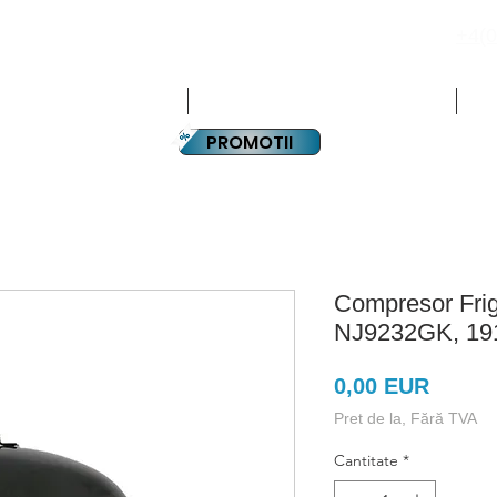
+4(0
PLATA IN RATE
CHIPAMENTE HORECA
ECHIPAMENTE SUPERMARKET
PA
PROMOTII
Compresor Frig
NJ9232GK, 1
Preț
0,00 EUR
Pret de la, Fără TVA
Cantitate
*