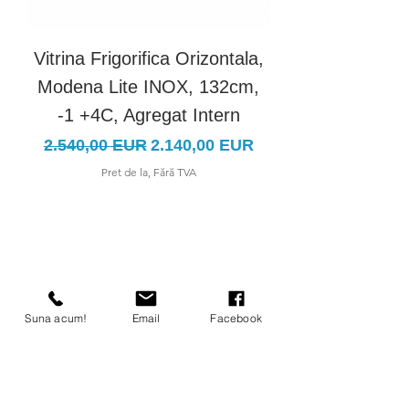
Vitrina Frigorifica Orizontala,
Vitrina Frigorific
Modena Lite INOX, 132cm,
Modena Lite IN
-1 +4C, Agregat Intern
Preț normal
Preț redus
Preț normal
2.540,00 EUR
2.140,00 EUR
3.100,00 EUR
Pret de la, Fără TVA
Suna acum!
Email
Facebook