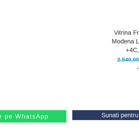
Vitrina F
Modena L
+4C,
Preț no
2.540,0
P
Sunati pentru 
ne pe WhatsApp