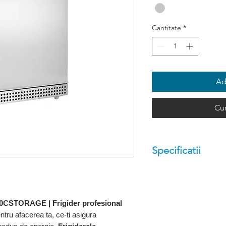
Cantitate
*
Ad
Cu
Specificatii
Dimensiuni exteri
Dimensiuni interio
Temperatura de lu
200CSTORAGE | Frigider profesional
tru afacerea ta, ce-ti asigura