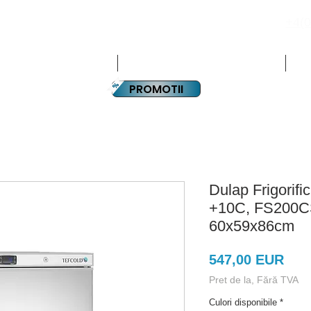
+4(0
PLATA IN RATE
CHIPAMENTE HORECA
ECHIPAMENTE SUPERMARKET
PA
PROMOTII
Dulap Frigorifi
+10C, FS200
60x59x86cm
Preț
547,00 EUR
Pret de la, Fără TVA
Culori disponibile
*