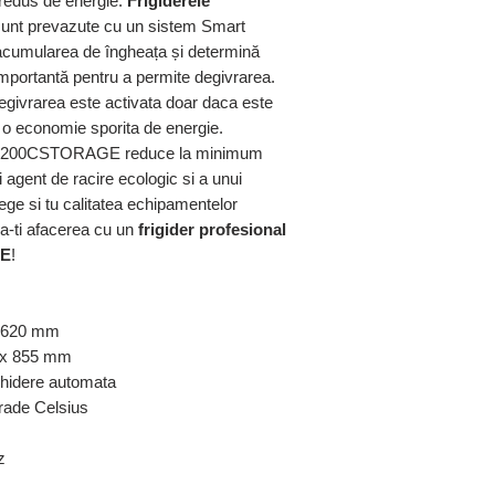
redus de energie.
Frigiderele
 prevazute cu un sistem Smart
acumularea de îngheața și determină
mportantă pentru a permite degivrarea.
egivrarea este activata doar daca este
 o economie sporita de energie.
200CSTORAGE reduce la minimum
i agent de racire ecologic si a unui
ege si tu calitatea echipamentelor
a-ti afacerea cu un
frigider profesional
GE
!
x 620 mm
5 x 855 mm
chidere automata
rade Celsius
z