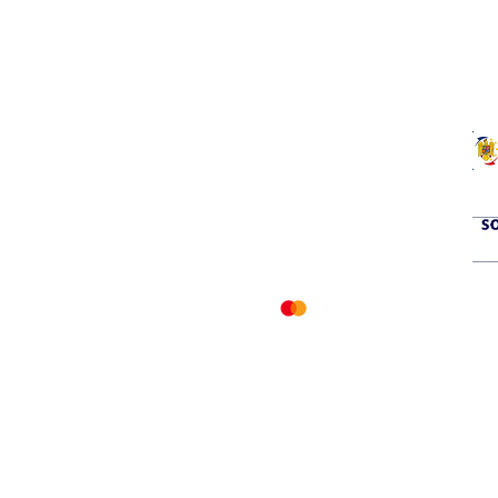
a
si service prompt.
© 2026 PETERS COOLING