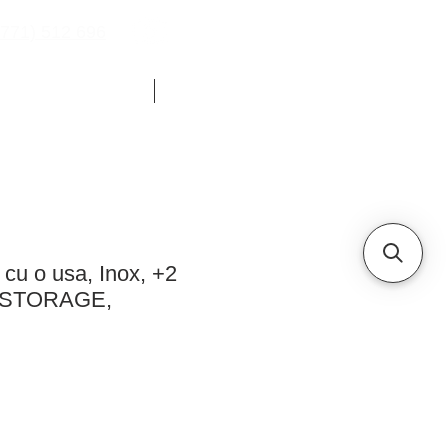
771) 512 696
YOUTUBE
CHETE FRIGORIFICE
ALTELE
c cu o usa, Inox, +2
CSTORAGE,