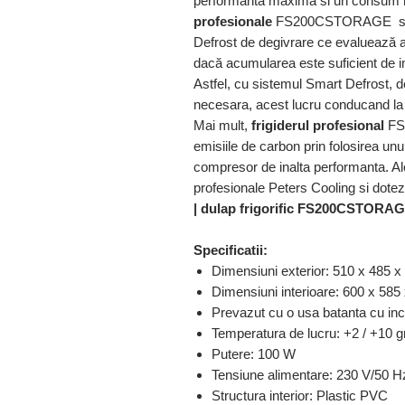
performanta maxima si un consum 
profesionale
FS200CSTORAGE sunt
Defrost de degivrare ce evaluează 
dacă acumularea este suficient de i
Astfel, cu sistemul Smart Defrost, d
necesara, acest lucru conducand la
Mai mult,
frigiderul profesional
FS
emisiile de carbon prin folosirea unu
compresor de inalta performanta. Al
profesionale Peters Cooling si dotez
| dulap frigorific FS200CSTORA
Specificatii:
Dimensiuni exterior: 510 x 485 
Dimensiuni interioare: 600 x 58
Prevazut cu o usa batanta cu in
Temperatura de lucru: +2 / +10 g
Putere: 100 W
Tensiune alimentare: 230 V/50 H
Structura interior: Plastic PVC