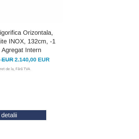
rigorifica Orizontala,
Vitrina Frigorifica Orizon
ite INOX, 132cm, -1
Modena Lite INOX, 194c
 Agregat Intern
+4C, Agregat Intern
rmal
Preț redus
Preț normal
Preț redu
0 EUR
2.140,00 EUR
3.100,00 EUR
2.499,00 
ret de la, Fără TVA
Pret de la, Fără TVA
detalii