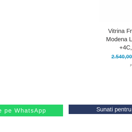
Vitrina F
Modena L
+4C,
Preț no
2.540,0
P
Sunati pentru 
ne pe WhatsApp