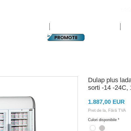
+4(0
PLATA IN RATE
CHIPAMENTE HORECA
ECHIPAMENTE SUPERMARKET
PA
PROMOTII
Dulap plus lad
sorti -14 -24C
Pr
1.887,00 EUR
Pret de la, Fără TVA
Culori disponibile
*