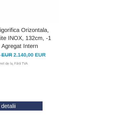
rigorifica Orizontala,
Vitrina Frigorifica Orizon
ite INOX, 132cm, -1
Modena Lite INOX, 194c
 Agregat Intern
+4C, Agregat Intern
rmal
Preț redus
Preț normal
Preț redu
0 EUR
2.140,00 EUR
3.100,00 EUR
2.499,00 
ret de la, Fără TVA
Pret de la, Fără TVA
detalii