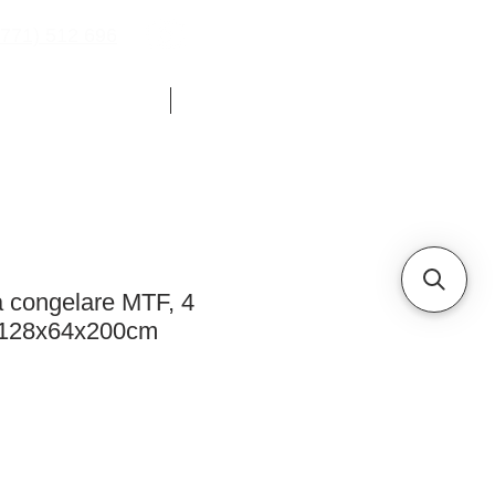
771) 512 696
YOUTUBE
CHETE FRIGORIFICE
ALTELE
a congelare MTF, 4
, 128x64x200cm
eț