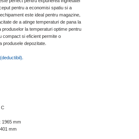
este perfect pentru expunerea inghetatei
ceput pentru a economisi spatiu si a
 echipament este ideal pentru magazine,
citate de a atinge temperaturi de pana la
a produselor la temperaturi optime pentru
u compact si eficient permite o
la produsele depozitate.
deductibil).
e C
 x 1965 mm
x 401 mm