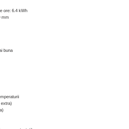
de ore: 6.4 kWh
50 mm
mai buna
emperaturii
 extra)
a)