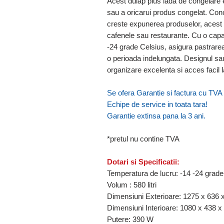
Acest dulap plus lada de congelare 
sau a oricarui produs congelat. Con
creste expunerea produselor, acest
cafenele sau restaurante. Cu o capa
-24 grade Celsius, asigura pastrare
o perioada indelungata. Designul sa
organizare excelenta si acces facil 
Se ofera Garantie si factura cu TVA (
Echipe de service in toata tara!
Garantie extinsa pana la 3 ani.
*pretul nu contine TVA
Dotari si Specificatii:
Temperatura de lucru: -14 -24 grad
Volum : 580 litri
Dimensiuni Exterioare: 1275 x 636
Dimensiuni Interioare: 1080 x 438 
Putere: 390 W