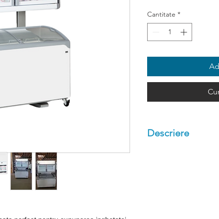
Cantitate
*
Ad
Cu
Descriere
O expunere perfe
Usi incalzite pent
Iluminare LED
Posibilitate reclam
Polite ajustabile