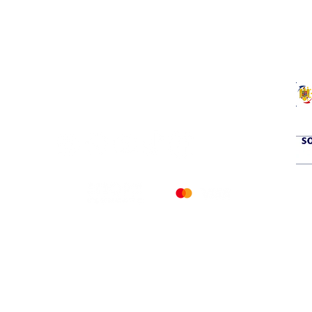
a
si service prompt.
© 2026 PETERS COOLING