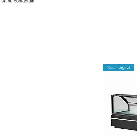
i sa ne contactati!
Nou - Sigilat