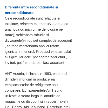
Diferenta intre reconditionate si
nereconditionate:
Cele reconditionate sunt refacute in
totalitate, refacem exteriorul(v-a arata ca
una noua cu mici urme de folosire pe
rame), schimbam rafturile si
divizoarele(vin cu set complet de accesori)
, se face mentenanta apoi curatam,
igienizam interiorul. Produsul vine ambalat
si sigilat. Iar cele pot aparea zgarieturi ,
lovituri, pot fi murdare si fara accesori.
AHT Austria, infiintata in 1983, este unul
din liderii mondiali in producerea
echipamentelor de refrigerare sau
congelare. Echipamentele AHT sund
utilizate la scara larga in lanturile de
magazine cu discount si in supermaket (
Lidl, Penny, Aldi, Kaufland, Carrefour, etc)