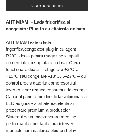
Cumpără acum
AHT MIAMI – Lada frigorifica si
congelator Plug-In cu eficienta ridicata
AHT MIAMI este o lada
frigorifica/congelator plug-in cu agent
R290, ideala pentru magazine si spatii
comerciale cu suprafata redusa. Ofera
functionare duala – refrigerare +3°C…
+15°C sau congelare –18°C…–23°C – cu
control precis datorita compresorului
inverter, care reduce consumul de energie.
Capacul panoramic din sticla si iluminarea
LED asigura vizibilitate excelenta si
prezentare premium a produselor.
Sistemul de autodezghetare mentine
performanta constanta fara interventii
manuale, iar instalarea plug-and-play