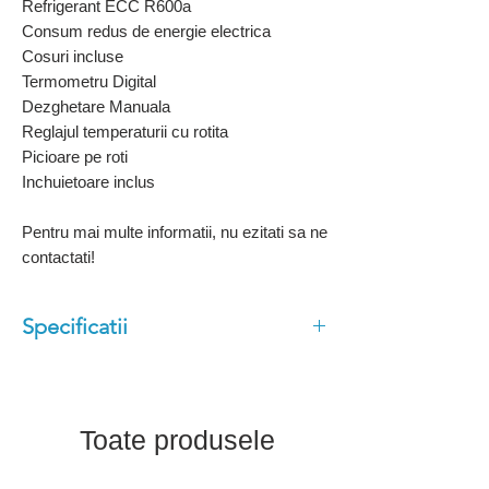
Refrigerant ECC R600a
Consum redus de energie electrica
Cosuri incluse
Termometru Digital
Dezghetare Manuala
Reglajul temperaturii cu rotita
Picioare pe roti
Inchuietoare inclus
Pentru mai multe informatii, nu ezitati sa ne
contactati!
Specificatii
Capac solid
Cosuri incluse
Design personalizat ca optiune
Toate produsele
Termometru digital