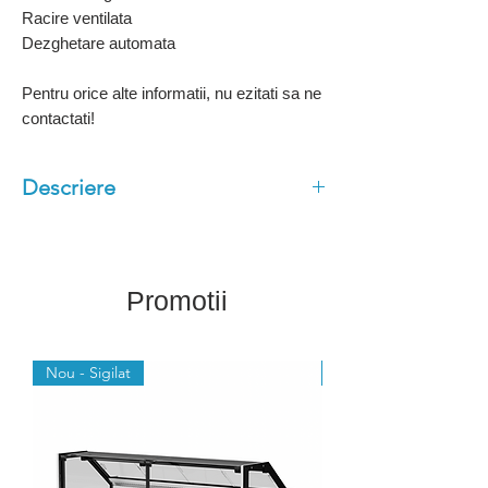
Racire ventilata
Dezghetare automata
Pentru orice alte informatii, nu ezitati sa ne
contactati!
Descriere
Design NOU
INOX SS304
Controler digital profesional
Promotii
Racire ventilata
Dezghetare automata
Nou - Sigilat
Nou - Sigilat
Usi cu inchidere automata
Blat de lucru detasabil
Picioare ajustabile