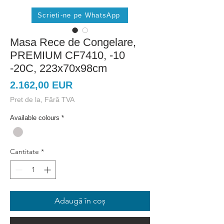
Scrieti-ne pe WhatsApp
Masa Rece de Congelare,
PREMIUM CF7410, -10
-20C, 223x70x98cm
Preț
2.162,00 EUR
Pret de la, Fără TVA
Available colours
*
Cantitate
*
Adaugă în coș