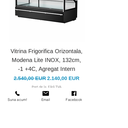
Vitrina Frigorifica Orizontala,
Vitrina Frigorific
Modena Lite INOX, 132cm,
Modena Lite IN
-1 +4C, Agregat Intern
Preț normal
Preț redus
Preț normal
2.540,00 EUR
2.140,00 EUR
3.100,00 EUR
Pret de la, Fără TVA
Suna acum!
Email
Facebook