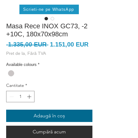
Scrieti-ne pe WhatsApp
Masa Rece INOX GC73, -2
+10C, 180x70x98cm
Preț
Preț
 1.335,00 EUR 
1.151,00 EUR
normal
redus
Pret de la, Fără TVA
Available colours
*
Cantitate
*
Adaugă în coș
Cumpără acum