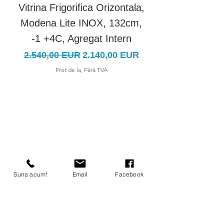
Vitrina Frigorifica Orizontala,
Vitrina Frigorific
Modena Lite INOX, 132cm,
Modena Lite IN
-1 +4C, Agregat Intern
Preț normal
Preț redus
Preț normal
2.540,00 EUR
2.140,00 EUR
3.100,00 EUR
Pret de la, Fără TVA
Suna acum!
Email
Facebook