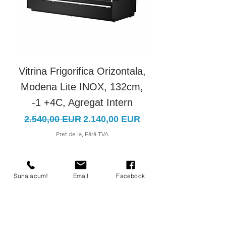
Vitrina Frigorifica Orizontala,
Vitrina Frigorific
Modena Lite INOX, 132cm,
Modena Lite IN
-1 +4C, Agregat Intern
Preț normal
Preț redus
Preț normal
2.540,00 EUR
2.140,00 EUR
3.100,00 EUR
Pret de la, Fără TVA
Suna acum!
Email
Facebook