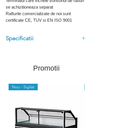
Terminalul care incheie tronsonul de rafturi
se achizitioneaza separat
Rafturile comercializate de noi sunt
certificate CE, TUV si EN ISO 9001
Specificatii
Dimensiuni (cm): 70x90x140cm
Capacitate totala sustinere raft:
560 kg
Promotii
Capacitate sustinere baza: 250kg
Capacitate sustinere polita: 100kg
Nou - Sigilat
Nou - Sigilat