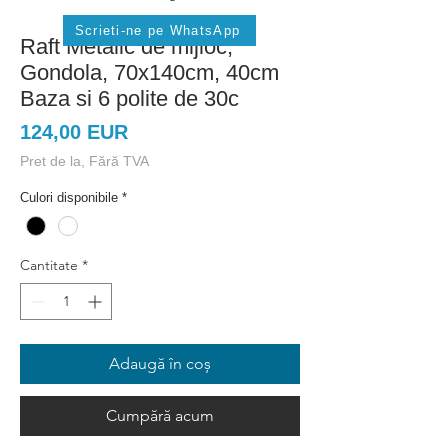
Scrieti-ne pe WhatsApp
Raft Metalic de mijloc,
Gondola, 70x140cm, 40cm
Baza si 6 polite de 30c
Preț
124,00 EUR
Pret de la, Fără TVA
Culori disponibile
*
Cantitate
*
Adaugă în coș
Cumpără acum