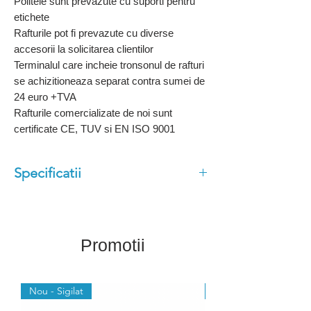
Politele sunt prevazute cu suporti pentru
etichete
Rafturile pot fi prevazute cu diverse
accesorii la solicitarea clientilor
Terminalul care incheie tronsonul de rafturi
se achizitioneaza separat contra sumei de
24 euro +TVA
Rafturile comercializate de noi sunt
certificate CE, TUV si EN ISO 9001
Specificatii
Dimensiuni (cm): 70x100x140cm
Capacitate totala sustinere raft:
700 kg
Promotii
Capacitate sustinere baza: 260kg
Capacitate sustinere polita: 85kg
Nou - Sigilat
Nou - Sigilat