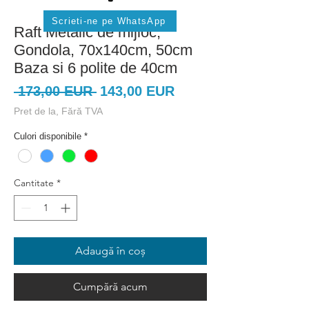
Scrieti-ne pe WhatsApp
Raft Metalic de mijloc,
Gondola, 70x140cm, 50cm
Baza si 6 polite de 40cm
Preț
Preț
 173,00 EUR 
143,00 EUR
normal
redus
Pret de la, Fără TVA
Culori disponibile
*
Cantitate
*
Adaugă în coș
Cumpără acum