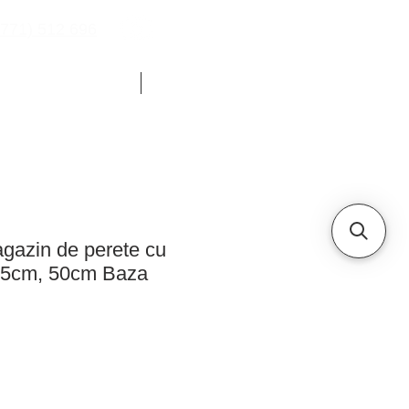
771) 512 696
YOUTUBE
CHETE FRIGORIFICE
ALTELE
agazin de perete cu
225cm, 50cm Baza