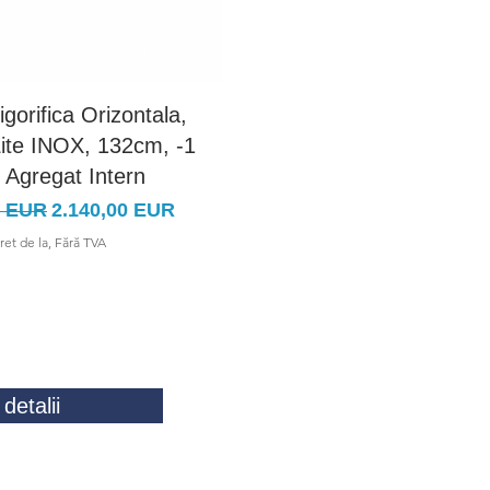
rigorifica Orizontala,
Vitrina Frigorifica Orizon
ite INOX, 132cm, -1
Modena Lite INOX, 194c
 Agregat Intern
+4C, Agregat Intern
rmal
Preț redus
Preț normal
Preț redu
0 EUR
2.140,00 EUR
3.100,00 EUR
2.499,00 
ret de la, Fără TVA
Pret de la, Fără TVA
detalii