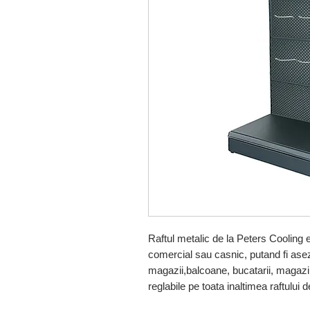
Raftul metalic de la Peters Cooling es
comercial sau casnic, putand fi asez
magazii,balcoane, bucatarii, magazin
reglabile pe toata inaltimea raftului 