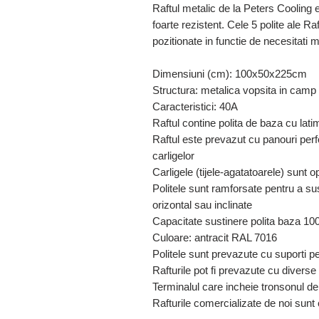
Raftul metalic de la Peters Cooling 
foarte rezistent. Cele 5 polite ale Ra
pozitionate in functie de necesitati
Dimensiuni (cm): 100x50x225cm
Structura: metalica vopsita in camp 
Caracteristici: 40A
Raftul contine polita de baza cu la
Raftul este prevazut cu panouri per
carligelor
Carligele (tijele-agatatoarele) sunt opt
Politele sunt ramforsate pentru a sus
orizontal sau inclinate
Capacitate sustinere polita baza 1
Culoare: antracit RAL 7016
Politele sunt prevazute cu suporti pe
Rafturile pot fi prevazute cu diverse a
Terminalul care incheie tronsonul de
Rafturile comercializate de noi sun