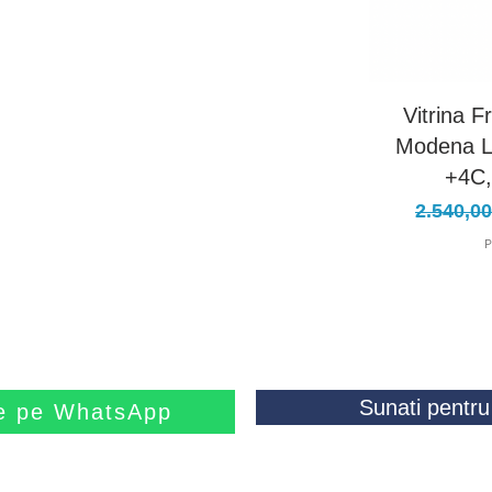
Vitrina F
Modena L
+4C,
Preț no
2.540,0
P
Sunati pentru 
ne pe WhatsApp