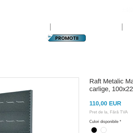
+4(0
PLATA IN RATE
CHIPAMENTE HORECA
ECHIPAMENTE SUPERMARKET
PA
PROMOTII
Raft Metalic M
carlige, 100x
Preț
110,00 EUR
Pret de la, Fără TVA
Culori disponibile
*