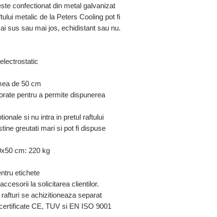
este confectionat din metal galvanizat
ftului metalic de la Peters Cooling pot fi
 mai sus sau mai jos, echidistant sau nu.
electrostatic
timea de 50 cm
forate pentru a permite dispunerea
ionale si nu intra in pretul raftului
tine greutati mari si pot fi dispuse
00x50 cm: 220 kg
ntru etichete
ccesorii la solicitarea clientilor.
 rafturi se achizitioneaza separat
t certificate CE, TUV si EN ISO 9001