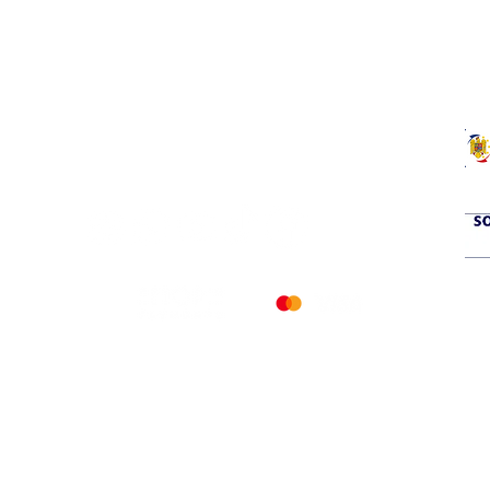
a
si service prompt.
© 2026 PETERS COOLING