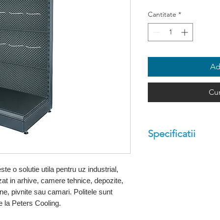
Cantitate
*
Ad
Cu
Specificatii
Dimensiuni (cm):
Capacitate totala s
te o solutie utila pentru uz industrial,
Capacitate sustin
at in arhive, camere tehnice, depozite,
e, pivnite sau camari. Politele sunt
Capacitate sustine
de la Peters Cooling.