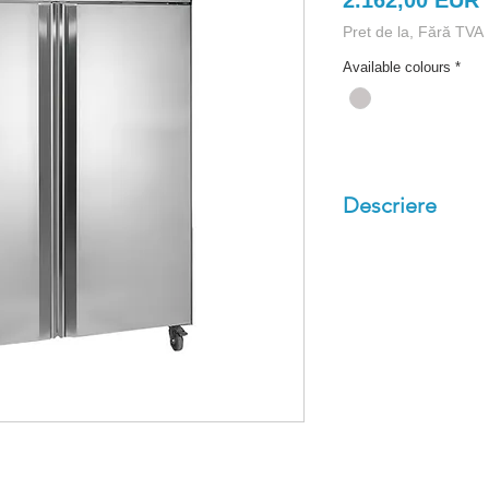
2.162,00 EUR
Pret de la, Fără TVA
Available colours
*
Descriere
INOX SS304
Controler digital
Racire ventilata
Inchuietoare
Usa cu inchider
Polite ajustabile
Roti puternice