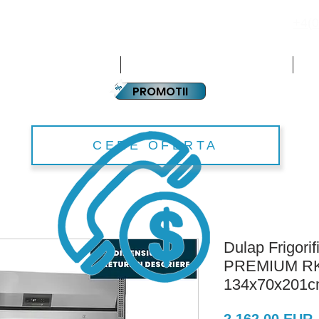
+4(0
PLATA IN RATE
CHIPAMENTE HORECA
ECHIPAMENTE SUPERMARKET
PA
PROMOTII
CERE OFERTA
Dulap Frigorif
PREMIUM RK1
134x70x201
P