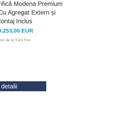
orifică Modena Premium
Vitrină Frigorifică Modena
u Agregat Extern și
382cm – Cu Agregat Exte
ontaj Inclus
Montaj Inclus
eț
Preț
0.253,00 EUR
7.198,00 EUR
ret de la, Fără TVA
Pret de la, Fără TVA
detalii