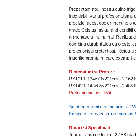
Prezentam noul nostru dulap frigo
Inoxidabil, varful profesionalismulu
precizie, acest cooler mentine o t
grade Celsius, asigurand conditii
alimentare si nu numai. Realizat di
combina durabilitatea cu o estetic
profesionistii pretentiosi. Ridica-t
frigorific premium, care exemplifica 
Dimensiuni si Preturi:
RK1010, 134x70x201cm - 2,162
RK1420, 148x85x201cm - 2,485
Pretul nu include TVA
Se ofera garantie si factura cu TVA
Echipe de service in intreaga tara!
Dotari si Specificatii:
Temperatura de lucru: -2 / +8 gra