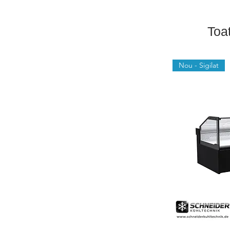
Toa
Nou - Sigilat