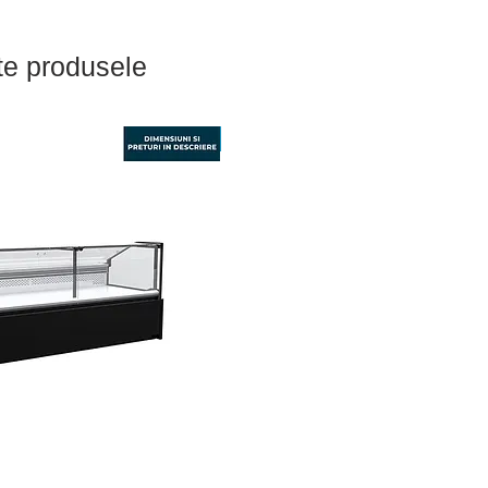
te produsele
Nou - Sigilat