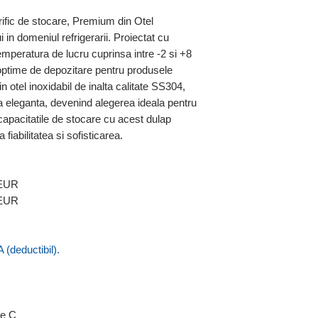
rific de stocare, Premium din Otel
i in domeniul refrigerarii. Proiectat cu
emperatura de lucru cuprinsa intre -2 si +8
 optime de depozitare pentru produsele
n otel inoxidabil de inalta calitate SS304,
a eleganta, devenind alegerea ideala pentru
i capacitatile de stocare cu acest dulap
fiabilitatea si sofisticarea.
 EUR
 EUR
 (deductibil).
de C