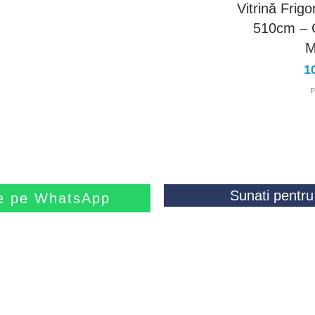
Vitrină Frig
510cm – C
M
Pr
1
P
Sunati pentru 
ne pe WhatsApp