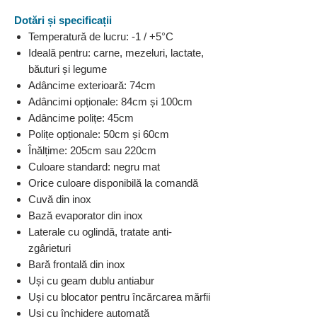
Dotări și specificații
Temperatură de lucru: -1 / +5°C
Ideală pentru: carne, mezeluri, lactate,
băuturi și legume
Adâncime exterioară: 74cm
Adâncimi opționale: 84cm și 100cm
Adâncime polițe: 45cm
Polițe opționale: 50cm și 60cm
Înălțime: 205cm sau 220cm
Culoare standard: negru mat
Orice culoare disponibilă la comandă
Cuvă din inox
Bază evaporator din inox
Laterale cu oglindă, tratate anti-
zgârieturi
Bară frontală din inox
Uși cu geam dublu antiabur
Uși cu blocator pentru încărcarea mărfii
Uși cu închidere automată