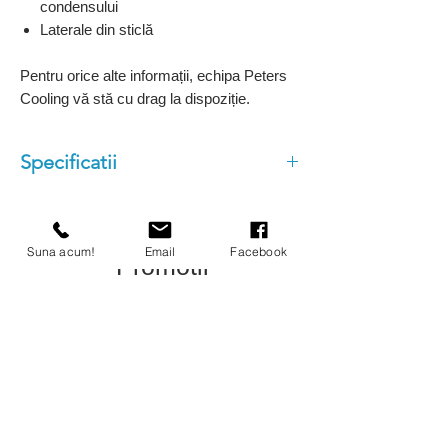
condensului
Laterale din sticlă
Pentru orice alte informații, echipa Peters
Cooling vă stă cu drag la dispoziție.
Specificatii
Temperatură: -1 / +5°C
Design modern full glass
Suna acum!
Email
Facebook
Răcire uniformă profesională
Promotii
Agregat extern performant
Service și montaj în toată țara
Nou - Sigilat
Nou - Sigilat