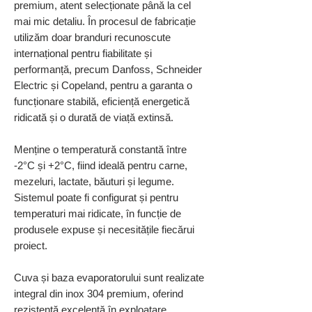
premium, atent selecționate până la cel
mai mic detaliu. În procesul de fabricație
utilizăm doar branduri recunoscute
internațional pentru fiabilitate și
performanță, precum Danfoss, Schneider
Electric și Copeland, pentru a garanta o
funcționare stabilă, eficiență energetică
ridicată și o durată de viață extinsă.
Menține o temperatură constantă între
-2°C și +2°C, fiind ideală pentru carne,
mezeluri, lactate, băuturi și legume.
Sistemul poate fi configurat și pentru
temperaturi mai ridicate, în funcție de
produsele expuse și necesitățile fiecărui
proiect.
Cuva și baza evaporatorului sunt realizate
integral din inox 304 premium, oferind
rezistență excelentă în exploatare