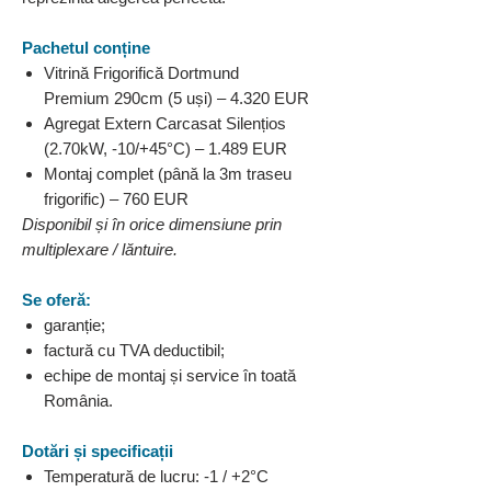
Pachetul conține
Vitrină Frigorifică Dortmund
Premium 290cm (5 uși) – 4.320 EUR
Agregat Extern Carcasat Silențios
(2.70kW, -10/+45°C) – 1.489 EUR
Montaj complet (până la 3m traseu
frigorific) – 760 EUR
Disponibil și în orice dimensiune prin
multiplexare / lăntuire.
Se oferă:
garanție;
factură cu TVA deductibil;
echipe de montaj și service în toată
România.
Dotări și specificații
Temperatură de lucru: -1 / +2°C