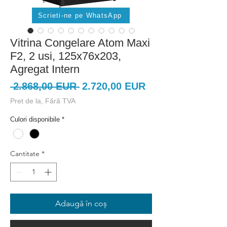
Scrieti-ne pe WhatsApp
Vitrina Congelare Atom Maxi
F2, 2 usi, 125x76x203,
Agregat Intern
Preț
Preț
 2.868,00 EUR 
2.720,00 EUR
normal
redus
Pret de la, Fără TVA
Culori disponibile
*
Cantitate
*
Adaugă în coș