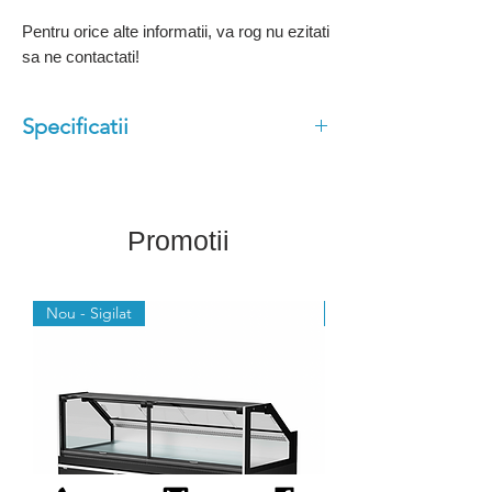
Pentru orice alte informatii, va rog nu ezitati
sa ne contactati!
Specificatii
Dimensiun: 125x76x203cm
Controler Digital
Consum redus de curent
Promotii
Usi cu inhcidere automata
Usi cu sticle duble
Nou - Sigilat
Nou - Sigilat
Baza din INOX
Picioare pe Roti
Varianta pe congelare