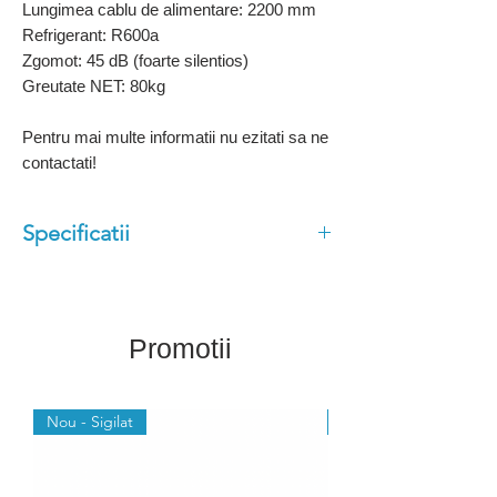
Lungimea cablu de alimentare: 2200 mm
Refrigerant: R600a
Zgomot: 45 dB (foarte silentios)
Greutate NET: 80kg
Pentru mai multe informatii nu ezitati sa ne
contactati!
Specificatii
Usa batanta
2 randuri de LED
Polite ajustabile
Promotii
Picioare ajustabile
Racire ventilata
Nou - Sigilat
Nou - Sigilat
Afisaj electronic
Dezghetare automata