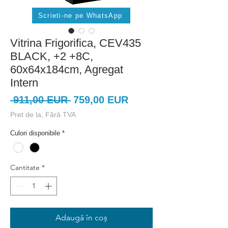
Scrieti-ne pe WhatsApp
Vitrina Frigorifica, CEV435
BLACK, +2 +8C,
60x64x184cm, Agregat
Intern
Preț
Preț
 911,00 EUR 
759,00 EUR
normal
redus
Pret de la, Fără TVA
Culori disponibile
*
Cantitate
*
Adaugă în coș