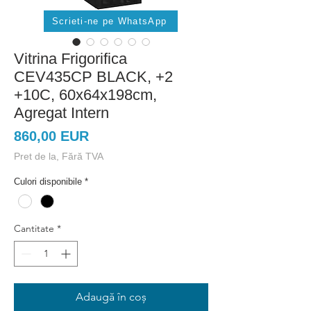
Scrieti-ne pe WhatsApp
Vitrina Frigorifica
CEV435CP BLACK, +2
+10C, 60x64x198cm,
Agregat Intern
Preț
860,00 EUR
Pret de la, Fără TVA
Culori disponibile
*
Cantitate
*
Adaugă în coș