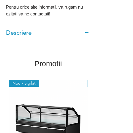
Pentru orice alte informatii, va rugam nu
ezitati sa ne contactati!
Descriere
Ideal pentru cresterea vaznarilor
Racire: ventilat
Perdea de noapte
Promotii
Polite ajustabile cu inclinare
Iluminare LED
Nou - Sigilat
Nou - Sigilat
Exterior negru