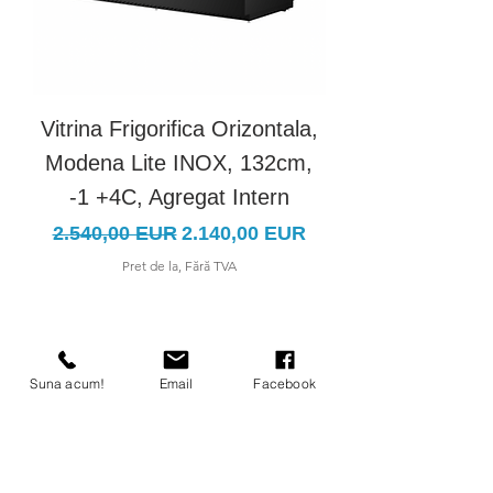
Vitrina Frigorifica Orizontala,
Vitrina Frigorific
Modena Lite INOX, 132cm,
Modena Lite IN
-1 +4C, Agregat Intern
Preț normal
Preț redus
Preț normal
2.540,00 EUR
2.140,00 EUR
3.100,00 EUR
Pret de la, Fără TVA
Suna acum!
Email
Facebook