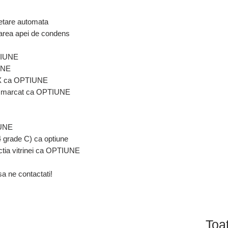
hetare automata
oarea apei de condens
PTIUNE
UNE
NOX ca OPTIUNE
de marcat ca OPTIUNE
IUNE
4 grade C) ca optiune
ctia vitrinei ca OPTIUNE
sa ne contactati!
Toa