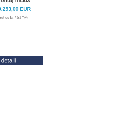
ontaj Inclus
Montaj Inclus
eț
Preț
0.253,00 EUR
7.198,00 EUR
ret de la, Fără TVA
Pret de la, Fără TVA
detalii