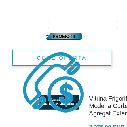
+4(0
PLATA IN RATE
CHIPAMENTE HORECA
ECHIPAMENTE SUPERMARKET
PA
PROMOTII
CERE OFERTA
Vitrina Frigori
Modena Curba
Agregat Exte
P