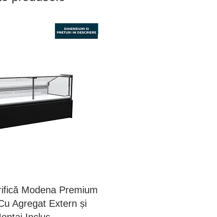
Nou - Sigilat
orifică Modena Premium
Vitrină Frigorifică Modena
u Agregat Extern și
382cm – Cu Agregat Exte