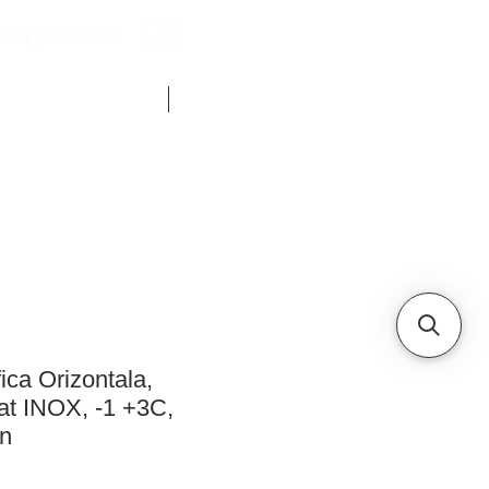
771) 512 696
YOUTUBE
CHETE FRIGORIFICE
ALTELE
fica Orizontala,
t INOX, -1 +3C,
rn
reț