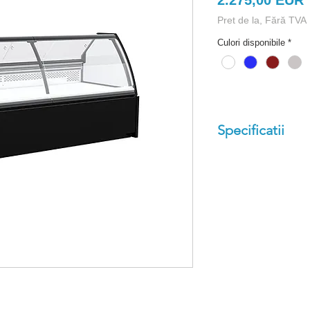
2.275,00 EUR
Pret de la, Fără TVA
Culori disponibile
*
Specificatii
Temperatura de l
Sistem Semi-Vent
Control umiditat
Interior Full Inox
Adancime exterio
Adancime interio
Calitate German
Geamuri Telesco
Iluminare LED