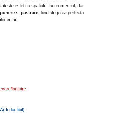
teste estetica spatiului tau comercial, dar
xpunere si pastrare
, fiind alegerea perfecta
alimentar.
exare/lantuire
A(deductibil).