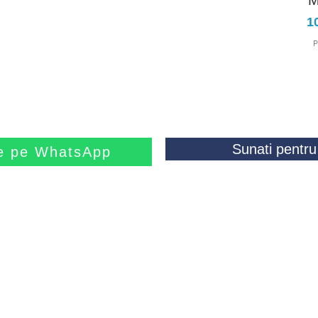
M
Pr
1
P
Sunati pentru 
ne pe WhatsApp