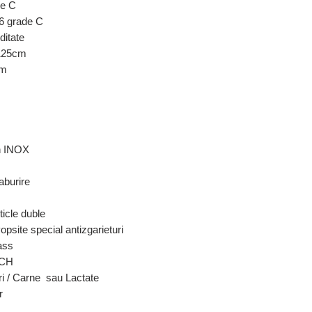
de C
6 grade C
ditate
 125cm
cm
s
in INOX
zaburire
ticle duble
opsite special antizgarieturi
ass
0CH
ri / Carne sau Lactate
r