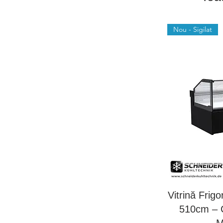
Nou - Sigilat
Vitrină Frig
510cm – C