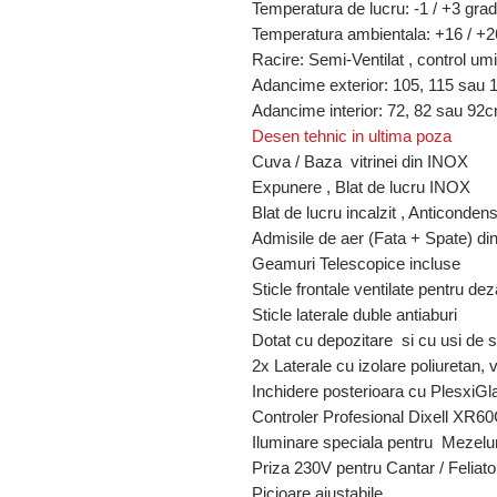
Temperatura de lucru: -1 / +3 gra
Temperatura ambientala: +16 / +2
Racire: Semi-Ventilat , control umi
Adancime exterior: 105, 115 sau
Adancime interior: 72, 82 sau 92
Desen tehnic in ultima poza
Cuva / Baza vitrinei din INOX
Expunere , Blat de lucru INOX
Blat de lucru incalzit , Anticonden
Admisile de aer (Fata + Spate) d
Geamuri Telescopice incluse
Sticle frontale ventilate pentru de
Sticle laterale duble antiaburi
Dotat cu depozitare si cu usi de s
2x Laterale cu izolare poliuretan, v
Inchidere posterioara cu PlesxiGl
Controler Profesional Dixell XR6
Iluminare speciala pentru Mezelu
Priza 230V pentru Cantar / Feliato
Picioare ajustabile