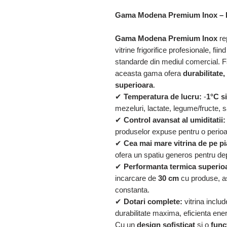
Gama Modena Premium Inox – Pe
Gama Modena Premium Inox
re
vitrine frigorifice profesionale, fi
standarde din mediul comercial. Fa
aceasta gama ofera
durabilitate
superioara
.
✔
Temperatura de lucru:
-
1°C s
mezeluri, lactate, legume/fructe, s
✔
Control avansat al umiditatii:
produselor expuse pentru o perioa
✔
Cea mai mare vitrina de pe pi
ofera un spatiu generos pentru de
✔
Performanta termica superio
incarcare de
30 cm
cu produse, a
constanta.
✔
Dotari complete:
vitrina inclu
durabilitate maxima, eficienta ene
Cu un
design sofisticat
si o
func