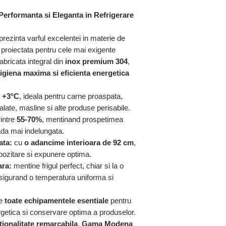
Cu depozitare sa
rformanta si Eleganta in Refrigerare
prezinta varful excelentei in materie de
ind proiectata pentru cele mai exigente
bricata integral din
inox premium 304
,
, igiena maxima si eficienta energetica
i +3°C
, ideala pentru carne proaspata,
alate, masline si alte produse perisabile.
intre
55-70%
, mentinand prospetimea
da mai indelungata.
ata:
cu
o adancime interioara de 92 cm
,
pozitare si expunere optima.
ara:
mentine frigul perfect, chiar si la o
sigurand o temperatura uniforma si
de
toate echipamentele esentiale
pentru
rgetica si conservare optima a produselor.
tionalitate remarcabila
,
Gama Modena