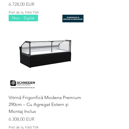
Preț
6.728,00 EUR
Pret de la, Fără TVA
Nou - Sigilat
Vitrină Frigorifică Modena Premium
290cm – Cu Agregat Extern și
Montaj Inclus
Preț
6.308,00 EUR
Pret de la, Fără TVA