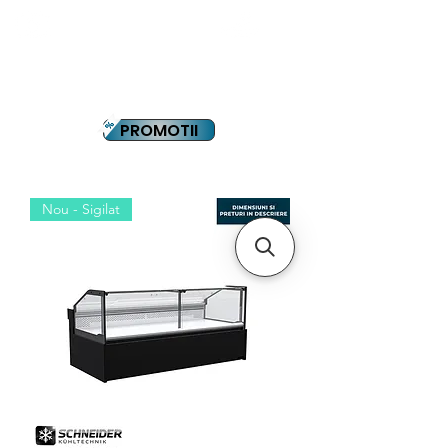
YOUTUBE
PLATA IN RATE
PROMOTII
Nou - Sigilat