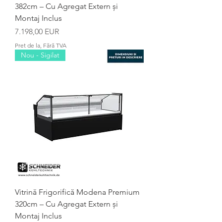
382cm – Cu Agregat Extern și
Montaj Inclus
Preț
7.198,00 EUR
Pret de la, Fără TVA
Nou - Sigilat
Vitrină Frigorifică Modena Premium
320cm – Cu Agregat Extern și
Montaj Inclus