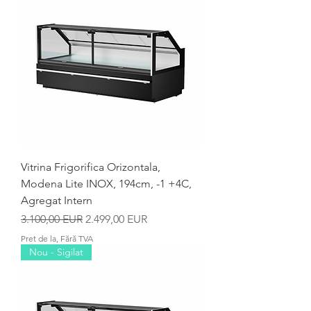
Vitrina Frigorifica Orizontala,
Modena Lite INOX, 194cm, -1 +4C,
Agregat Intern
Preț normal
Preț redus
3.100,00 EUR
2.499,00 EUR
Pret de la, Fără TVA
Nou - Sigilat