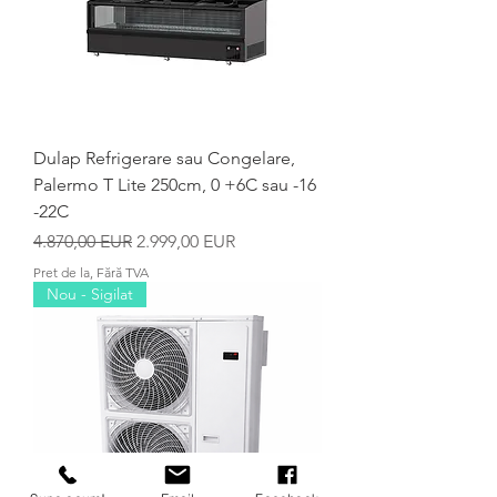
Dulap Refrigerare sau Congelare,
Palermo T Lite 250cm, 0 +6C sau -16
-22C
Preț normal
Preț redus
4.870,00 EUR
2.999,00 EUR
Pret de la, Fără TVA
Nou - Sigilat