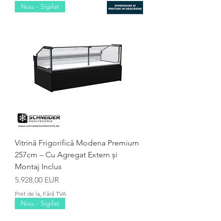
Nou - Sigilat
Vitrină Frigorifică Modena Premium
257cm – Cu Agregat Extern și
Montaj Inclus
Preț
5.928,00 EUR
Pret de la, Fără TVA
Nou - Sigilat