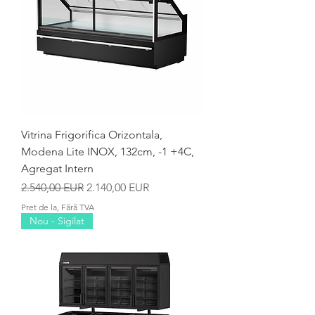
Vitrina Frigorifica Orizontala,
Modena Lite INOX, 132cm, -1 +4C,
Agregat Intern
Preț normal
Preț redus
2.540,00 EUR
2.140,00 EUR
Pret de la, Fără TVA
Nou - Sigilat