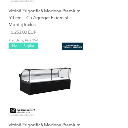
Vitrină Frigorifică Modena Premium
510cm – Cu Agregat Extern și
Montaj Inclus
Preț
10.253,00 EUR
Pret de la, Fără TVA
Nou - Sigilat
Vitrină Frigorifică Modena Premium